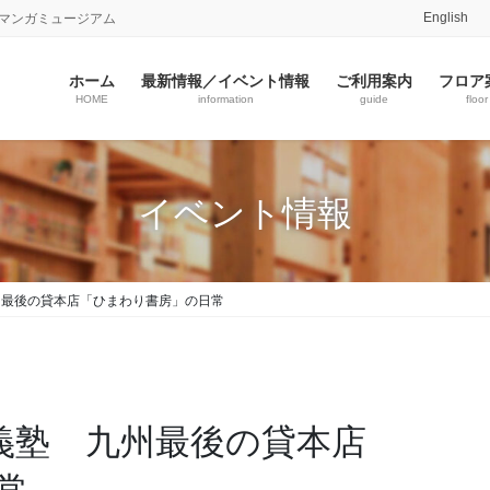
English
志マンガミュージアム
ホーム
最新情報／イベント情報
ご利用案内
フロア
HOME
information
guide
floor
イベント情報
州最後の貸本店「ひまわり書房」の日常
ガ義塾 九州最後の貸本店