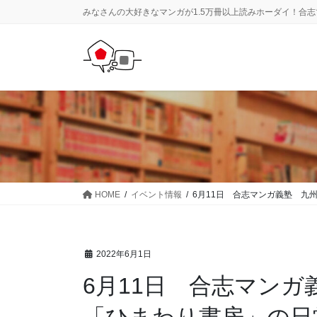
コ
ナ
みなさんの大好きなマンガが1.5万冊以上読みホーダイ！合
ン
ビ
テ
ゲ
ン
ー
ツ
シ
に
ョ
移
ン
動
に
移
動
HOME
イベント情報
6月11日 合志マンガ義塾 九
2022年6月1日
6月11日 合志マン