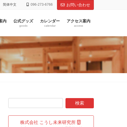
简体中文
096-273-6766
お問い合わせ
案内
公式グッズ
カレンダー
アクセス案内
goods
calendar
access
株式会社 こうし未来研究所