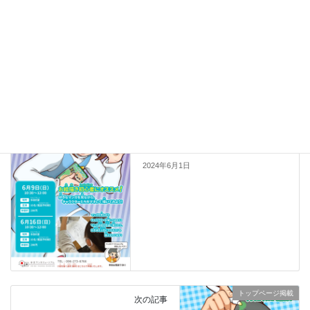
Facebook
X
Bluesky
Hatena
LINE
Copy
トップページ掲載
イベントカテゴリー
トップページ掲載
前の記事
6月ワークショップ『好きなマン
ガをマネして描いちゃおう！』
2024年6月1日
トップページ掲載
次の記事