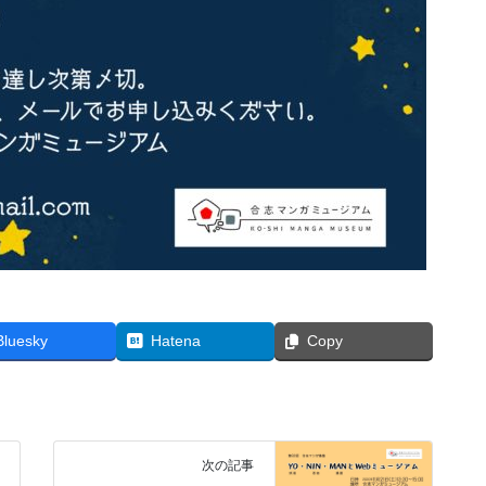
Bluesky
Hatena
Copy
次の記事