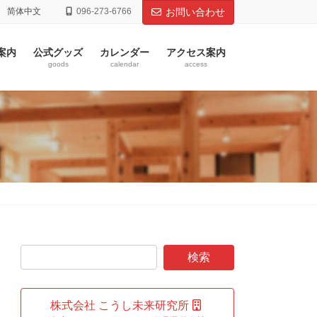
简体中文
096-273-6766
お問い合わせ
案内
公式グッズ
カレンダー
アクセス案内
goods
calendar
access
株式会社 こうし未来研究所