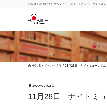
コ
ナ
みなさんの大好きなマンガが1.5万冊以上読みホーダイ！合
ン
ビ
テ
ゲ
ン
ー
ツ
シ
に
ョ
移
ン
動
に
移
動
HOME
イベント情報
11月28日 ナイトミュージアム
2020年10月15日
11月28日 ナイトミ