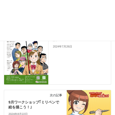
Hatena
LINE
Copy
トップページ掲載
前の記事
特別企画展 ｢オーイ！とんぼ
展｣
2024年7月26日
次の記事
9月ワークショップ｢ミリペンで
絵を描こう！｣
2024年8月22日