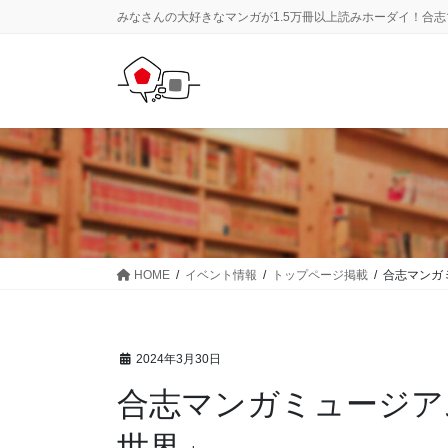
コ
ナ
みなさんの大好きなマンガが1.5万冊以上読みホーダイ！合
ン
ビ
テ
ゲ
ン
ー
ツ
シ
に
ョ
移
ン
動
に
移
動
HOME
イベント情報
トップページ掲載
合志マンガ
2024年3月30日
合志マンガミュージア