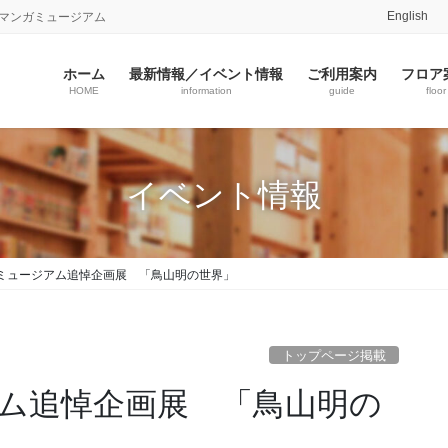
English
志マンガミュージアム
ホーム
最新情報／イベント情報
ご利用案内
フロア
HOME
information
guide
floor
イベント情報
ミュージアム追悼企画展 「鳥山明の世界」
トップページ掲載
ム追悼企画展 「鳥山明の