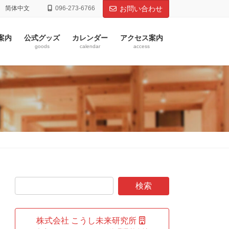
简体中文
096-273-6766
お問い合わせ
案内
公式グッズ
カレンダー
アクセス案内
goods
calendar
access
株式会社 こうし未来研究所